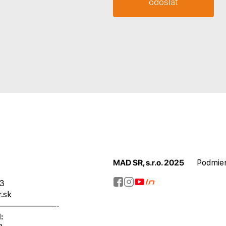
MAD SR, s.r.o. 2025
Podmie
73
.sk
———————-
: