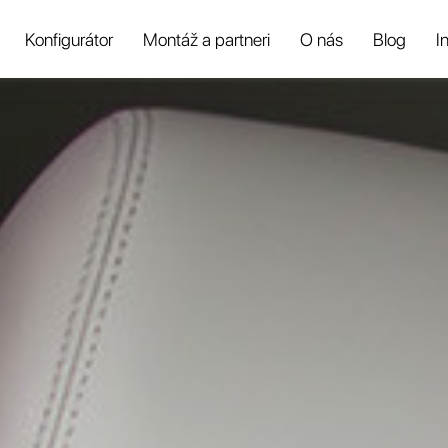
Konfigurátor
Montáž a partneri
O nás
Blog
I