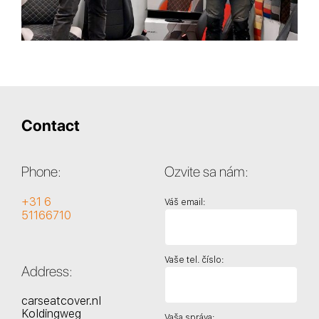
Contact
Phone:
Ozvite sa nám:
+31 6
Váš email:
51166710
Vaše tel. číslo:
Address:
carseatcover.nl
Koldingweg
Vaša správa: