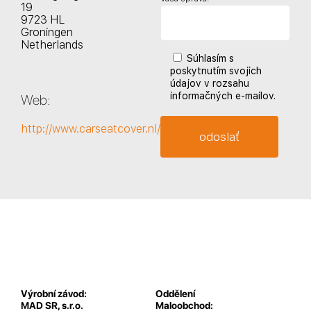
19
9723 HL
Groningen
Netherlands
Súhlasím s
poskytnutím svojich
údajov v rozsahu
informačných e-mailov.
Web:
http://www.carseatcover.nl/
Výrobní závod:
Oddělení
MAD SR, s.r.o.
Maloobchod: