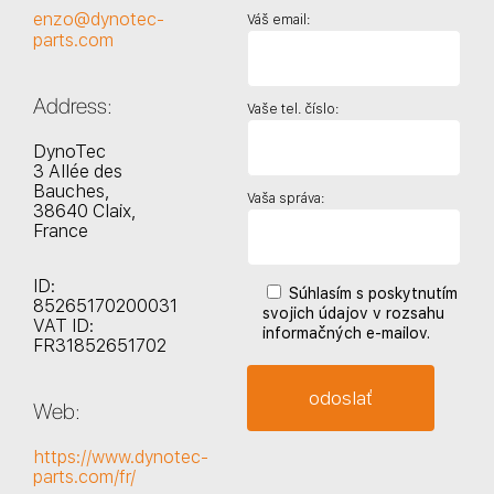
enzo@dynotec-
Váš email:
parts.com
Address:
Vaše tel. číslo:
DynoTec
3 Allée des
Bauches,
Vaša správa:
38640 Claix,
France
ID:
Súhlasím s poskytnutím
85265170200031
svojich údajov v rozsahu
VAT ID:
informačných e-mailov.
FR31852651702
Web:
https://www.dynotec-
parts.com/fr/