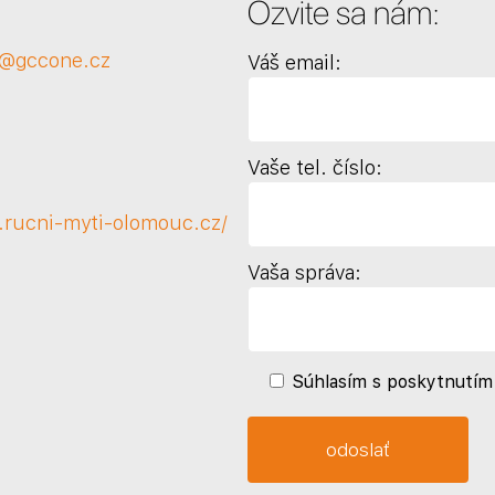
Ozvite sa nám:
a@gccone.cz
Váš email:
Vaše tel. číslo:
.rucni-myti-olomouc.cz/
Vaša správa:
Súhlasím s poskytnutím 