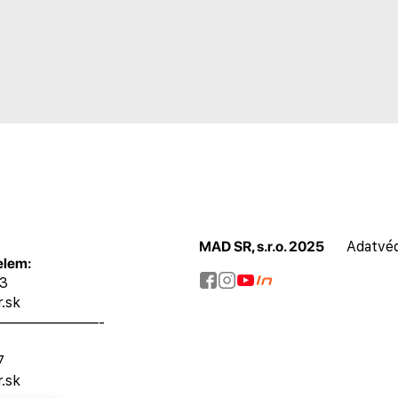
MAD SR, s.r.o. 2025
Adatvéd
elem:
73
.sk
———————-
7
.sk