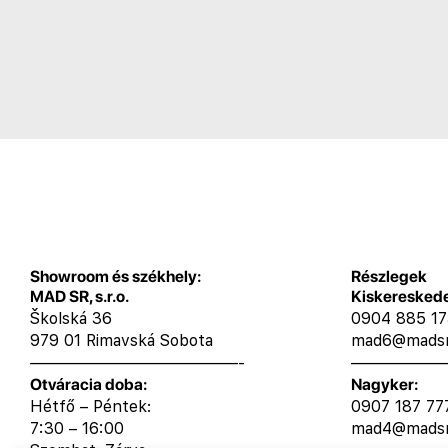
Showroom és székhely:
Részlegek
MAD SR, s.r.o.
Kiskeresked
Školská 36
0904 885 1
979 01 Rimavská Sobota
mad6@madsr
—————————————-
——————
Otváracia doba:
Nagyker:
Hétfő – Péntek:
0907 187 77
7:30 – 16:00
mad4@madsr