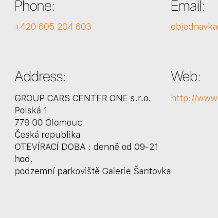
Phone:
Email:
+420 605 204 603
objednavk
Address:
Web:
GROUP CARS CENTER ONE s.r.o.
http://www
Polská 1
779 00 Olomouc
Česká republika
OTEVÍRACÍ DOBA : denně od 09-21
hod.
podzemní parkoviště Galerie Šantovka