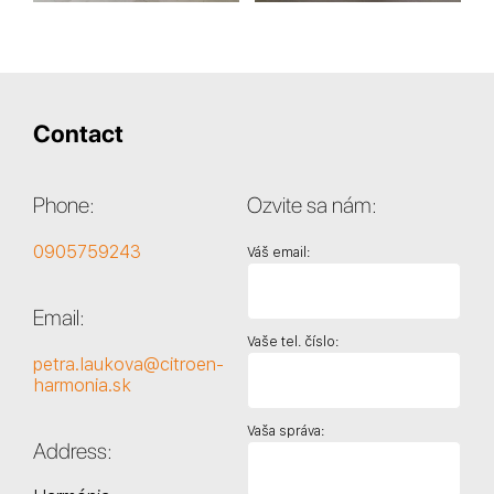
Contact
Phone:
Ozvite sa nám:
0905759243
Váš email:
Email:
Vaše tel. číslo:
petra.laukova@citroen-
harmonia.sk
Vaša správa:
Address: