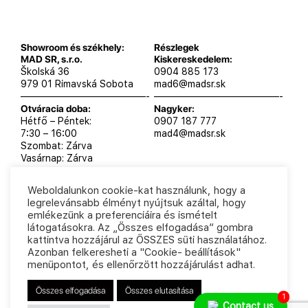
Showroom és székhely:
Részlegek
MAD SR, s.r.o.
Kiskereskedelem:
Školská 36
0904 885 173
979 01 Rimavská Sobota
mad6@madsr.sk
—————————————-
—————————————-
Otváracia doba:
Nagyker:
Hétfő – Péntek:
0907 187 777
7:30 – 16:00
mad4@madsr.sk
Szombat: Zárva
Vasárnap: Zárva
Weboldalunkon cookie-kat használunk, hogy a
legrelevánsabb élményt nyújtsuk azáltal, hogy
emlékezünk a preferenciáira és ismételt
MAD SR, s.r.o. 2025
Adatvédelmi szabályzat
Üzleti
látogatásokra. Az „Összes elfogadása” gombra
feltételek
kattintva hozzájárul az ÖSSZES süti használatához.
Azonban felkeresheti a "Cookie- beállítások"
menüpontot, és ellenőrzött hozzájárulást adhat.
Összes elfogadása
Összes elutasítása
1
Contact us