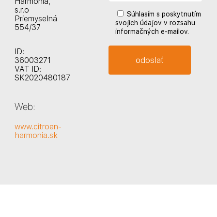
Harmónia,
s.r.o
Súhlasím s poskytnutím
Priemyselná
svojich údajov v rozsahu
554/37
informačných e-mailov.
ID:
36003271
VAT ID:
SK2020480187
Web:
www.citroen-
harmonia.sk