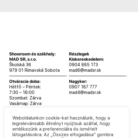
Showroom és székhely:
Részlegek
MAD SR, s.r.o.
Kiskereskedelem:
Školská 36
0904 885 173
979 01 Rimavská Sobota
mad6@madsr.sk
—————————————-
—————————————-
Otváracia doba:
Nagyker:
Hétfő – Péntek:
0907 187 777
7:30 – 16:00
mad4@madsr.sk
Szombat: Zárva
Vasárnap: Zárva
Weboldalunkon cookie-kat használunk, hogy a
legrelevánsabb élményt nyújtsuk azáltal, hogy
emlékezünk a preferenciáira és ismételt
MAD SR, s.r.o. 2025
Adatvédelmi szabályzat
Üzleti
látogatásokra. Az „Összes elfogadása” gombra