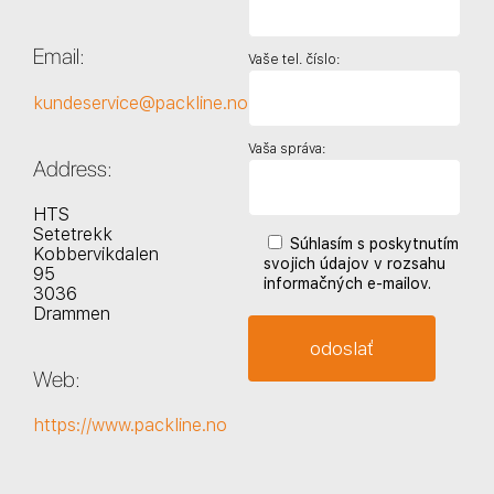
Email:
Vaše tel. číslo:
kundeservice@packline.no
Vaša správa:
Address:
HTS
Setetrekk
Súhlasím s poskytnutím
Kobbervikdalen
svojich údajov v rozsahu
95
informačných e-mailov.
3036
Drammen
Web:
https://www.packline.no