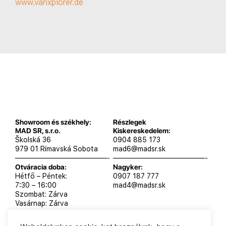
www.vanxplorer.de
Showroom és székhely:
Részlegek
MAD SR, s.r.o.
Kiskereskedelem:
Školská 36
0904 885 173
979 01 Rimavská Sobota
mad6@madsr.sk
—————————————-
—————————————-
Otváracia doba:
Nagyker:
Hétfő – Péntek:
0907 187 777
7:30 – 16:00
mad4@madsr.sk
Szombat: Zárva
Vasárnap: Zárva