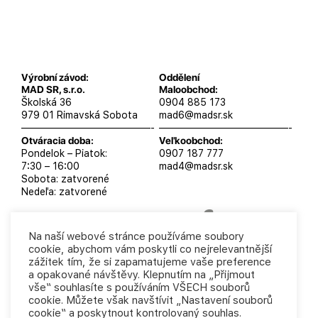
Výrobní závod:
Oddělení
MAD SR, s.r.o.
Maloobchod:
Školská 36
0904 885 173
979 01 Rimavská Sobota
mad6@madsr.sk
—————————————-
—————————————-
Otváracia doba:
Veľkoobchod:
Pondelok – Piatok:
0907 187 777
7:30 – 16:00
mad4@madsr.sk
Sobota: zatvorené
Nedeľa: zatvorené
Na naší webové stránce používáme soubory
cookie, abychom vám poskytli co nejrelevantnější
MAD SR, s.r.o. 2025
Podmienky ochrany osobných
zážitek tím, že si zapamatujeme vaše preference
údajov
Obchodné podmienky
a opakované návštěvy. Klepnutím na „Přijmout
vše“ souhlasíte s používáním VŠECH souborů
cookie. Můžete však navštívit „Nastavení souborů
cookie“ a poskytnout kontrolovaný souhlas.