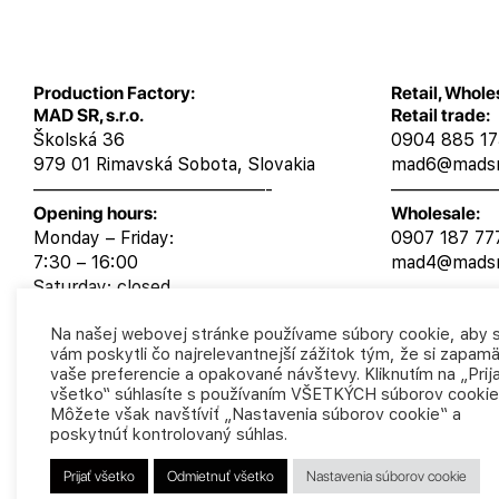
Production Factory:
Retail, Whole
MAD SR, s.r.o.
Retail trade:
Školská 36
0904 885 1
979 01 Rimavská Sobota, Slovakia
mad6@madsr
—————————————-
——————
Opening hours:
Wholesale:
Monday – Friday:
0907 187 77
7:30 – 16:00
mad4@madsr
Saturday: closed
Sunday: closed
Na našej webovej stránke používame súbory cookie, aby
vám poskytli čo najrelevantnejší zážitok tým, že si zapa
vaše preferencie a opakované návštevy. Kliknutím na „Prij
všetko“ súhlasíte s používaním VŠETKÝCH súborov cookie
Môžete však navštíviť „Nastavenia súborov cookie“ a
poskytnúť kontrolovaný súhlas.
Prijať všetko
Odmietnuť všetko
Nastavenia súborov cookie