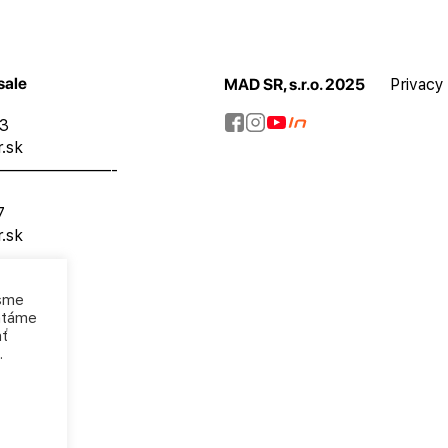
sale
MAD SR, s.r.o. 2025
Privacy
73
.sk
———————-
7
.sk
 sme
mätáme
ať
.