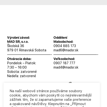
Výrobní závod:
Oddělení
MAD SR, s.r.o.
Maloobchod:
Školská 36
0904 885 173
979 01 Rimavská Sobota
mad6@madsr.sk
—————————————-
—————————————-
Otváracia doba:
Veľkoobchod:
Pondelok – Piatok:
0907 187 777
7:30 – 16:00
mad4@madsr.sk
Sobota: zatvorené
Nedeľa: zatvorené
Na naší webové stránce používáme soubory
cookie, abychom vám poskytli co nejrelevantnější
MAD SR, s.r.o. 2025
Podmienky ochrany osobných
zážitek tím, že si zapamatujeme vaše preference
údajov
Obchodné podmienky
a opakované návštěvy. Klepnutím na „Přijmout