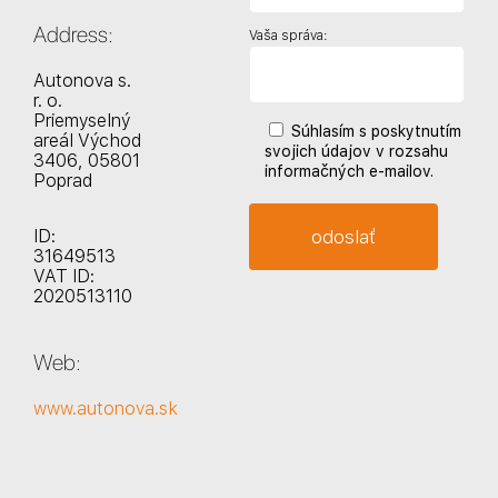
Address:
Vaša správa:
Autonova s.
r. o.
Priemyselný
Súhlasím s poskytnutím
areál Východ
svojich údajov v rozsahu
3406, 05801
informačných e-mailov.
Poprad
ID:
31649513
VAT ID:
2020513110
Web:
www.autonova.sk