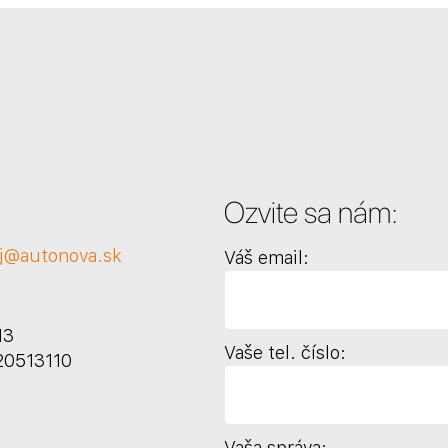
Ozvite sa nám:
j@autonova.sk
Váš email:
13
Vaše tel. číslo:
20513110
Vaša správa: