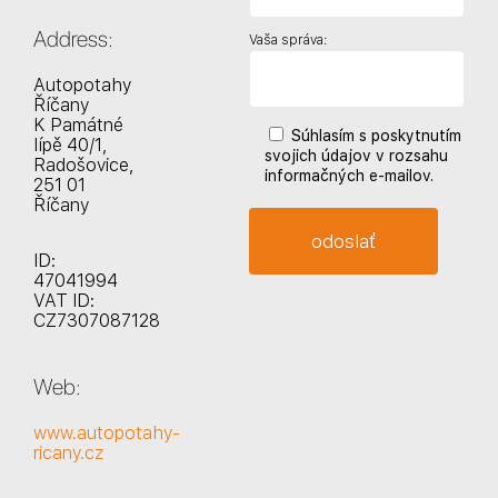
Address:
Vaša správa:
Autopotahy
Říčany
K Památné
Súhlasím s poskytnutím
lípě 40/1,
svojich údajov v rozsahu
Radošovice,
informačných e-mailov.
251 01
Říčany
ID:
47041994
VAT ID:
CZ7307087128
Web:
www.autopotahy-
ricany.cz