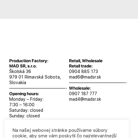
Production Factory:
Retail, Wholesale
MAD SR, s.r.o.
Retail trade:
Školská 36
0904 885 173
979 01 Rimavská Sobota,
mad6@madsr.sk
Slovakia
—————————————-
—————————————-
Wholesale:
Opening hours:
0907 187 777
Monday – Friday:
mad4@madsr.sk
7:30 – 16:00
Saturday: closed
Sunday: closed
Na našej webovej stránke používame súbory
cookie, aby sme vám poskytli čo najrelevantnejší