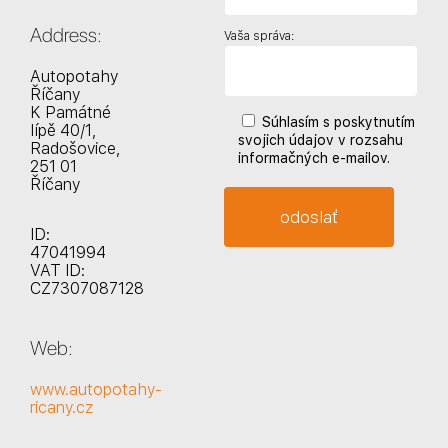
Address:
Vaša správa:
Autopotahy
Říčany
K Památné
Súhlasím s poskytnutím
lípě 40/1,
svojich údajov v rozsahu
Radošovice,
informačných e-mailov.
251 01
Říčany
ID:
47041994
VAT ID:
CZ7307087128
Web:
www.autopotahy-
ricany.cz