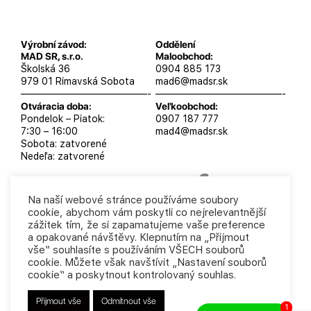
Výrobní závod:
Oddělení
MAD SR, s.r.o.
Maloobchod:
Školská 36
0904 885 173
979 01 Rimavská Sobota
mad6@madsr.sk
—————————————-
—————————————-
Otváracia doba:
Veľkoobchod:
Pondelok – Piatok:
0907 187 777
7:30 – 16:00
mad4@madsr.sk
Sobota: zatvorené
Nedeľa: zatvorené
Na naší webové stránce používáme soubory
cookie, abychom vám poskytli co nejrelevantnější
MAD SR, s.r.o. 2025
Podmienky ochrany osobných
zážitek tím, že si zapamatujeme vaše preference
údajov
Obchodné podmienky
a opakované návštěvy. Klepnutím na „Přijmout
vše“ souhlasíte s používáním VŠECH souborů
cookie. Můžete však navštívit „Nastavení souborů
cookie“ a poskytnout kontrolovaný souhlas.
Přijmout vše
Odmítnout vše
1