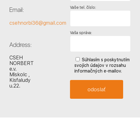
Vaše tel. číslo:
Email:
csehnorbi36@gmail.com
Vaša správa:
Address:
CSEH
Súhlasím s poskytnutím
NORBERT
svojich údajov v rozsahu
e.v.
informačných e-mailov.
Miskolc ,
Kisfaludy
u.22.