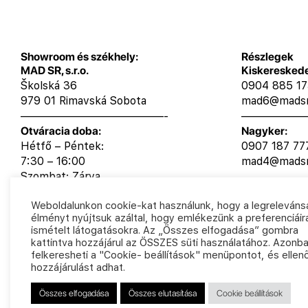
Showroom és székhely:
Részlegek
MAD SR, s.r.o.
Kiskeresked
Školská 36
0904 885 1
979 01 Rimavská Sobota
mad6@madsr
—————————————-
——————
Otváracia doba:
Nagyker:
Hétfő – Péntek:
0907 187 77
7:30 – 16:00
mad4@madsr
Szombat: Zárva
Vasárnap: Zárva
Weboldalunkon cookie-kat használunk, hogy a legreleván
élményt nyújtsuk azáltal, hogy emlékezünk a preferenciáir
ismételt látogatásokra. Az „Összes elfogadása” gombra
kattintva hozzájárul az ÖSSZES süti használatához. Azonb
felkeresheti a "Cookie- beállítások" menüpontot, és ellen
hozzájárulást adhat.
Összes elfogadása
Összes elutasítása
Cookie beállítások