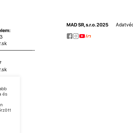
MAD SR, s.r.o. 2025
Adatvéd
elem:
73
.sk
———————-
7
.sk
sabb
a és
an
őrzött