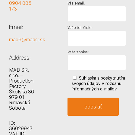
0904 885
Váš email:
173
Email:
Vaše tel. číslo:
mad6@madsr.sk
Vaša správa:
Address:
MAD SR,
s.r.o. –
Súhlasím s poskytnutím
Production
svojich údajov v rozsahu
Factory
informačných e-mailov.
Školská 36
979 01
Rimavská
Sobota
ID:
36029947
VAT ID: