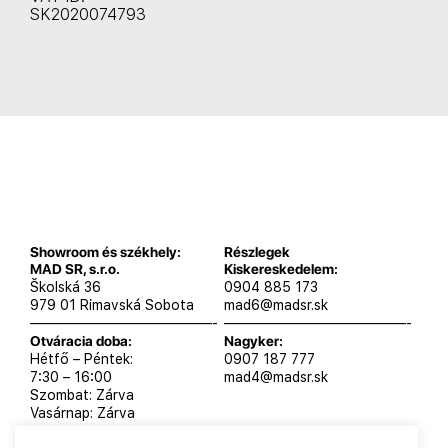
SK2020074793
Showroom és székhely:
Részlegek
MAD SR, s.r.o.
Kiskereskedelem:
Školská 36
0904 885 173
979 01 Rimavská Sobota
mad6@madsr.sk
—————————————-
—————————————-
Otváracia doba:
Nagyker:
Hétfő – Péntek:
0907 187 777
7:30 – 16:00
mad4@madsr.sk
Szombat: Zárva
Vasárnap: Zárva