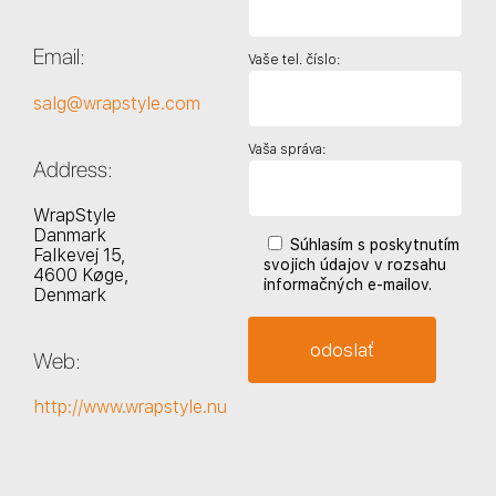
Email:
Vaše tel. číslo:
salg@wrapstyle.com
Vaša správa:
Address:
WrapStyle
Danmark
Súhlasím s poskytnutím
Falkevej 15,
svojich údajov v rozsahu
4600 Køge,
informačných e-mailov.
Denmark
Web:
http://www.wrapstyle.nu