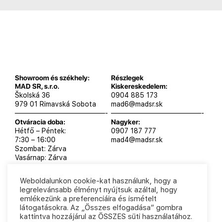
Showroom és székhely:
Részlegek
MAD SR, s.r.o.
Kiskereskedelem:
Školská 36
0904 885 173
979 01 Rimavská Sobota
mad6@madsr.sk
—————————————-
—————————————-
Otváracia doba:
Nagyker:
Hétfő – Péntek:
0907 187 777
7:30 – 16:00
mad4@madsr.sk
Szombat: Zárva
Vasárnap: Zárva
Weboldalunkon cookie-kat használunk, hogy a
legrelevánsabb élményt nyújtsuk azáltal, hogy
emlékezünk a preferenciáira és ismételt
MAD SR, s.r.o. 2025
Adatvédelmi szabályzat
Üzleti
látogatásokra. Az „Összes elfogadása” gombra
feltételek
kattintva hozzájárul az ÖSSZES süti használatához.