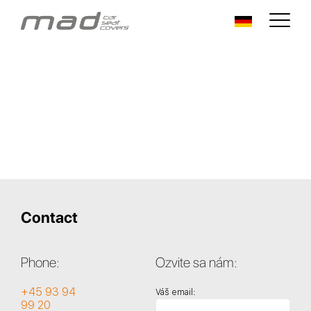
Contact
Phone:
Ozvite sa nám:
+45 93 94
Váš email:
99 20