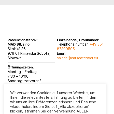
Produktionsfabrik:
Einzelhandel, Großhandel:
MAD SR, s.r.o.
Telephone number:
+49 351
Školská 36
87309595
979 01 Rimavská Sobota,
Email:
Slowakei
salede@carseatcover.eu
—————————————-
Öffnungszeiten:
Montag – Freitag:
7:30 – 16:00
Samstag: zatvorené
Sontag: zatvorené
Wir verwenden Cookies auf unserer Website, um
Ihnen die relevanteste Erfahrung zu bieten, indem
wir uns an Ihre Präferenzen erinnern und Besuche
wiederholen. Indem Sie auf „Alle akzeptieren“
MAD SR, s.r.o. 2025
Datenschutzrichtlinie
klicken, stimmen Sie der Verwendung ALLER