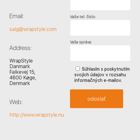
Email:
Vaše tel. číslo:
salg@wrapstyle.com
Vaša správa:
Address:
WrapStyle
Danmark
Súhlasím s poskytnutím
Falkevej 15,
svojich údajov v rozsahu
4600 Køge,
informačných e-mailov.
Denmark
Web:
http://www.wrapstyle.nu