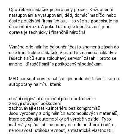
Opotřebení sedaček je přirozený proces. Každodenní
nastupování a vystupování, děti, domácí mazlíčci nebo
časté používání firemních aut – to vše se podepisuje na
čalounění vozu. A pokud už dojde k poškození, jeho
oprava je technicky i finančně náročná.
Výměna originálního čalounění často znamená zásah do
celé konstrukce sedaček. V praxi to znamená náklady v
řádech tisíců eur a zdlouhavý servisní zásah. I proto se
mnoho lidí raději smíří s poškozenými sedačkami.
MAD car seat covers nabízejí jednoduché řešení. Jsou to
autopotahy na míru, které:
chrání originální čalounění před opotřebením
zakryjí stávající poškození
zachovávají estetiku interiéru bez kompromisů
Jsou vyrobeny z originálních automobilových materiálů,
které používají automobilky při výrobě vozidel. Tyto
materiály splňují přísné normy na odolnost proti oděru,
nehořlavost, stálobarevnost, antistatické vlastnosti i