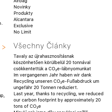
Airbag
Novinky
Produkty
Alcantara
o.
Exclusive
No Limit
Všechny Články
Tavaly az újrahasznosításnak
köszönhetően körülbelül 20 tonnával
csökkentettük a CO₂e-lábnyomunkat
Im vergangenen Jahr haben wir dank
Recycling unseren CO₂e-Fußabdruck um
ungefähr 20 Tonnen reduziert.
Last year, thanks to recycling, we reduced
up,
our carbon footprint by approximately 20
tons of CO₂e