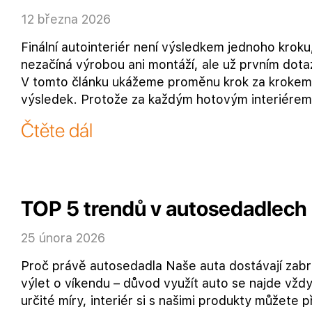
12 března 2026
Finální autointeriér není výsledkem jednoho krok
nezačíná výrobou ani montáží, ale už prvním dot
V tomto článku ukážeme proměnu krok za krokem — 
výsledek. Protože za každým hotovým interiérem j
Čtěte dál
TOP 5 trendů v autosedadlech
25 února 2026
Proč právě autosedadla Naše auta dostávají zabra
výlet o víkendu – důvod využít auto se najde vždy
určité míry, interiér si s našimi produkty můžete p