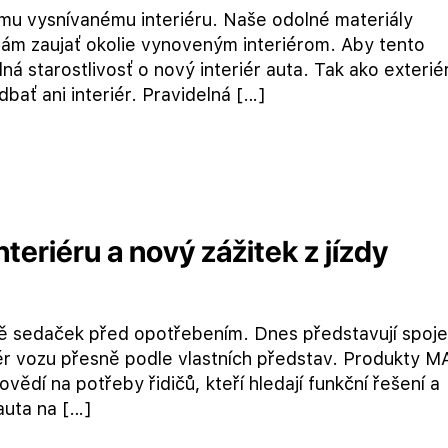
mu vysnívanému interiéru. Naše odolné materiály
vám zaujať okolie vynoveným interiérom. Aby tento
ná starostlivosť o nový interiér auta. Tak ako exterié
bať ani interiér. Pravidelná […]
eriéru a nový zážitek z jízdy
ě sedaček před opotřebením. Dnes představují spoje
eriér vozu přesně podle vlastních představ. Produkty 
vědí na potřeby řidičů, kteří hledají funkční řešení a
auta na […]