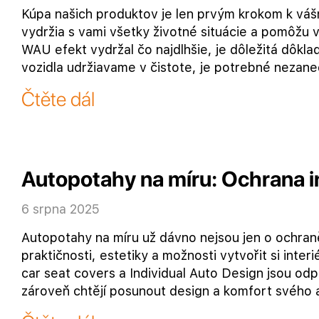
Kúpa našich produktov je len prvým krokom k váš
vydržia s vami všetky životné situácie a pomôžu 
WAU efekt vydržal čo najdlhšie, je dôležitá dôklad
vozidla udržiavame v čistote, je potrebné nezaned
Čtěte dál
Autopotahy na míru: Ochrana int
6 srpna 2025
Autopotahy na míru už dávno nejsou jen o ochran
praktičnosti, estetiky a možnosti vytvořit si int
car seat covers a Individual Auto Design jsou odpo
zároveň chtějí posunout design a komfort svého 