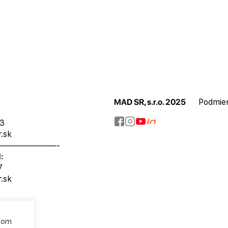
MAD SR, s.r.o. 2025
Podmie
73
.sk
———————-
:
7
.sk
chom