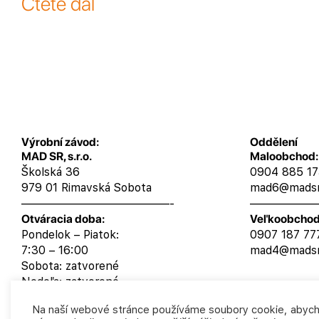
Čtěte dál
Výrobní závod:
Oddělení
MAD SR, s.r.o.
Maloobchod:
Školská 36
0904 885 1
979 01 Rimavská Sobota
mad6@madsr
—————————————-
——————
Otváracia doba:
Veľkoobchod
Pondelok – Piatok:
0907 187 77
7:30 – 16:00
mad4@madsr
Sobota: zatvorené
Nedeľa: zatvorené
Na naší webové stránce používáme soubory cookie, aby