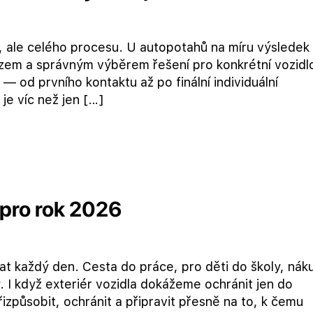
u, ale celého procesu. U autopotahů na míru výsledek
azem a správným výběrem řešení pro konkrétní vozidl
od prvního kontaktu až po finální individuální
e víc než jen […]
 pro rok 2026
t každý den. Cesta do práce, pro děti do školy, nák
. I když exteriér vozidla dokážeme ochránit jen do
řizpůsobit, ochránit a připravit přesně na to, k čemu