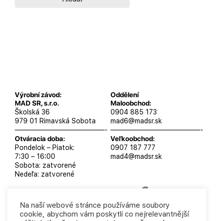
Výrobní závod:
Oddělení
MAD SR, s.r.o.
Maloobchod:
Školská 36
0904 885 173
979 01 Rimavská Sobota
mad6@madsr.sk
—————————————-
—————————————-
Otváracia doba:
Veľkoobchod:
Pondelok – Piatok:
0907 187 777
7:30 – 16:00
mad4@madsr.sk
Sobota: zatvorené
Nedeľa: zatvorené
Na naší webové stránce používáme soubory
cookie, abychom vám poskytli co nejrelevantnější
MAD SR, s.r.o. 2025
Podmienky ochrany osobných