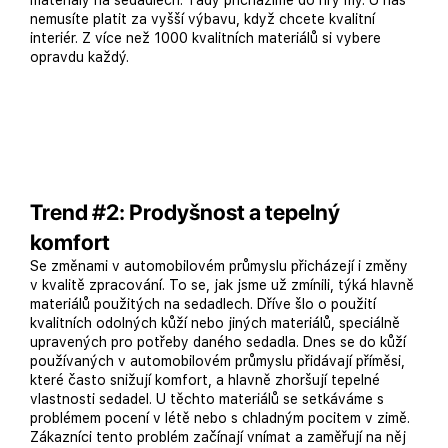
materiály na sedadlech. Tady přicházíme do hry my. U nás
nemusíte platit za vyšší výbavu, když chcete kvalitní
interiér. Z více než 1000 kvalitních materiálů si vybere
opravdu každý.
Trend #2: Prodyšnost a tepelný
komfort
Se změnami v automobilovém průmyslu přicházejí i změny
v kvalitě zpracování. To se, jak jsme už zmínili, týká hlavně
materiálů použitých na sedadlech. Dříve šlo o použití
kvalitních odolných kůží nebo jiných materiálů, speciálně
upravených pro potřeby daného sedadla. Dnes se do kůží
používaných v automobilovém průmyslu přidávají příměsi,
které často snižují komfort, a hlavně zhoršují tepelné
vlastnosti sedadel. U těchto materiálů se setkáváme s
problémem pocení v létě nebo s chladným pocitem v zimě.
Zákazníci tento problém začínají vnímat a zaměřují na něj