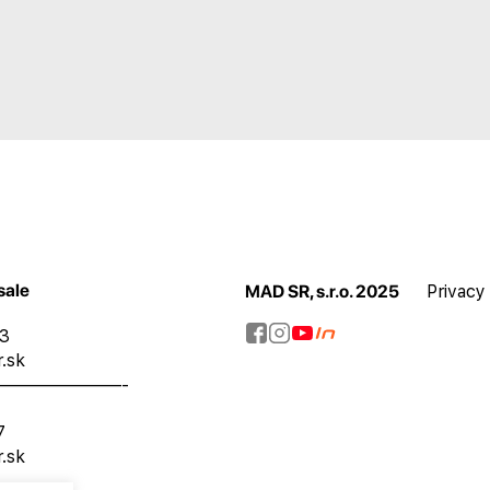
sale
MAD SR, s.r.o. 2025
Privacy
73
.sk
———————-
7
.sk