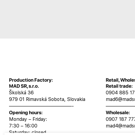
Production Factory:
Retail, Whole
MAD SR, s.r.o.
Retail trade:
Školská 36
0904 885 1
979 01 Rimavská Sobota, Slovakia
mad6@madsr
—————————————-
——————
Opening hours:
Wholesale:
Monday – Friday:
0907 187 77
7:30 – 16:00
mad4@madsr
Saturday: closed