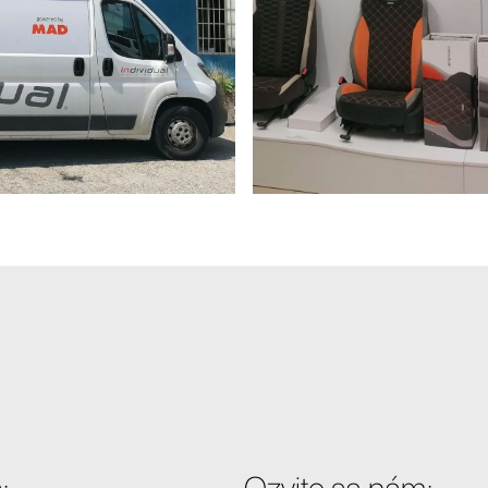
:
Ozvite sa nám: