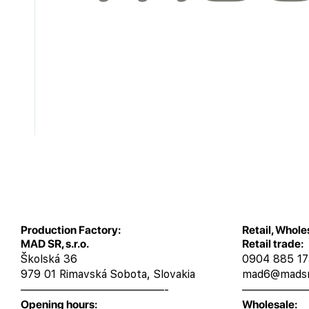
Production Factory:
Retail, Whole
MAD SR, s.r.o.
Retail trade:
Školská 36
0904 885 1
979 01 Rimavská Sobota, Slovakia
mad6@madsr
—————————————-
——————
Opening hours:
Wholesale: