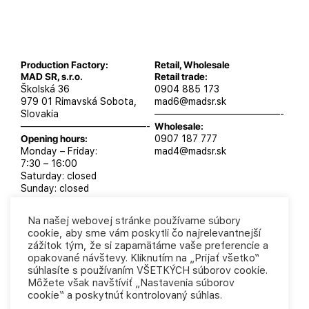
Production Factory:
Retail, Wholesale
MAD SR, s.r.o.
Retail trade:
Školská 36
0904 885 173
979 01 Rimavská Sobota,
mad6@madsr.sk
Slovakia
—————————————-
—————————————-
Wholesale:
Opening hours:
0907 187 777
Monday – Friday:
mad4@madsr.sk
7:30 – 16:00
Saturday: closed
Sunday: closed
Na našej webovej stránke používame súbory
cookie, aby sme vám poskytli čo najrelevantnejší
zážitok tým, že si zapamätáme vaše preferencie a
MAD SR, s.r.o. 2025
Privacy Policy
Business
opakované návštevy. Kliknutím na „Prijať všetko“
conditions
súhlasíte s používaním VŠETKÝCH súborov cookie.
Môžete však navštíviť „Nastavenia súborov
cookie“ a poskytnúť kontrolovaný súhlas.