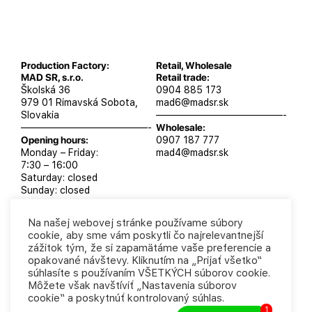
Production Factory:
Retail, Wholesale
MAD SR, s.r.o.
Retail trade:
Školská 36
0904 885 173
979 01 Rimavská Sobota,
mad6@madsr.sk
Slovakia
—————————————-
—————————————-
Wholesale:
Opening hours:
0907 187 777
Monday – Friday:
mad4@madsr.sk
7:30 – 16:00
Saturday: closed
Sunday: closed
Na našej webovej stránke používame súbory
cookie, aby sme vám poskytli čo najrelevantnejší
zážitok tým, že si zapamätáme vaše preferencie a
MAD SR, s.r.o. 2025
Privacy Policy
Business
opakované návštevy. Kliknutím na „Prijať všetko“
conditions
súhlasíte s používaním VŠETKÝCH súborov cookie.
Môžete však navštíviť „Nastavenia súborov
cookie“ a poskytnúť kontrolovaný súhlas.
1