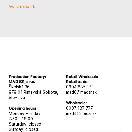
Washbox.sk
Production Factory:
Retail, Wholesale
MAD SR, s.r.o.
Retail trade:
Školská 36
0904 885 173
979 01 Rimavská Sobota,
mad6@madsr.sk
Slovakia
—————————————-
—————————————-
Wholesale:
Opening hours:
0907 187 777
Monday – Friday:
mad4@madsr.sk
7:30 – 16:00
Saturday: closed
Sunday: closed