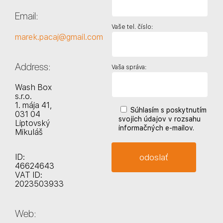
Email:
Vaše tel. číslo:
marek.pacaj@gmail.com
Address:
Vaša správa:
Wash Box
s.r.o.
1. mája 41,
Súhlasím s poskytnutím
031 04
svojich údajov v rozsahu
Liptovský
informačných e-mailov.
Mikuláš
ID:
46624643
VAT ID:
2023503933
Web: