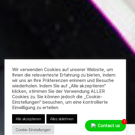
Wir verwenden Cookies auf unserer Website, um
Ihnen die relevanteste Erfahrung zu bieten, indem
wir uns an Ihre Präferenzen erinnern und Besuche
wiederholen. Indem Sie auf „Alle akzeptieren“
klicken, stimmen Sie der Verwendung ALLER
Cookies zu. Sie können jedoch die „Cookie-
Einstellungen“ besuchen, um eine kontrollierte
Einwilligung zu erteilen.
Alle akzeptieren
Alles ablehnen
1
Contact us
Cookie-Einstellungen