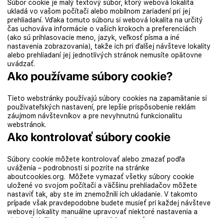
Súbor cookie je malý textový súbor, ktorý webová lokalita
ukladá vo vašom počítači alebo mobilnom zariadení pri jej
prehliadaní. Vďaka tomuto súboru si webová lokalita na určitý
čas uchováva informácie o vašich krokoch a preferenciách
(ako sú prihlasovacie meno, jazyk, veľkosť písma a iné
nastavenia zobrazovania), takže ich pri ďalšej návšteve lokality
alebo prehliadaní jej jednotlivých stránok nemusíte opätovne
uvádzať.
Ako používame súbory cookie?
Tieto webstránky používajú súbory cookies na zapamätanie si
použivateľských nastavení, pre lepšie prispôsobenie reklám
záujmom návštevníkov a pre nevyhnutnú funkcionalitu
webstránok.
Ako kontrolovať súbory cookie
Súbory cookie môžete kontrolovať alebo zmazať podľa
uváženia – podrobnosti si pozrite na stránke
aboutcookies.org. Môžete vymazať všetky súbory cookie
uložené vo svojom počítači a väčšinu prehliadačov môžete
nastaviť tak, aby ste im znemožnili ich ukladanie. V takomto
prípade však pravdepodobne budete musieť pri každej návšteve
webovej lokality manuálne upravovať niektoré nastavenia a