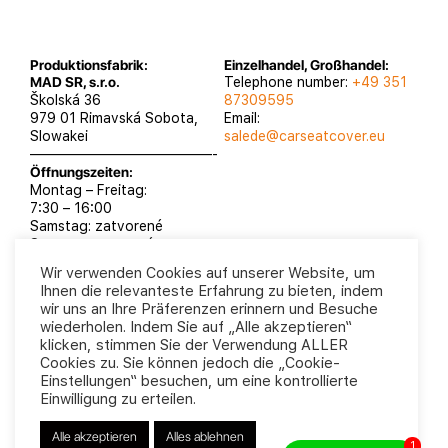
Produktionsfabrik:
Einzelhandel, Großhandel:
MAD SR, s.r.o.
Telephone number:
+49 351
Školská 36
87309595
979 01 Rimavská Sobota,
Email:
Slowakei
salede@carseatcover.eu
—————————————-
Öffnungszeiten:
Montag – Freitag:
7:30 – 16:00
Samstag: zatvorené
Sontag: zatvorené
Wir verwenden Cookies auf unserer Website, um
Ihnen die relevanteste Erfahrung zu bieten, indem
wir uns an Ihre Präferenzen erinnern und Besuche
wiederholen. Indem Sie auf „Alle akzeptieren“
MAD SR, s.r.o. 2025
Datenschutzrichtlinie
klicken, stimmen Sie der Verwendung ALLER
Geschäftsbedingungen
Cookies zu. Sie können jedoch die „Cookie-
Einstellungen“ besuchen, um eine kontrollierte
Einwilligung zu erteilen.
Alle akzeptieren
Alles ablehnen
1