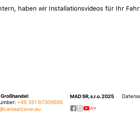
htern, haben wir Installationsvideos für Ihr Fah
, Großhandel:
MAD SR, s.r.o. 2025
Datensc
number:
+49 351 87309595
@carseatcover.eu