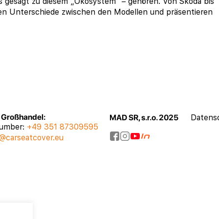
rs gesagt zu diesem „Ökosystem“ – gehören. Von Škoda bis
igen Unterschiede zwischen den Modellen und präsentieren
, Großhandel:
MAD SR, s.r.o. 2025
Datensc
number:
+49 351 87309595
@carseatcover.eu