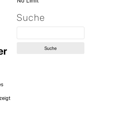
No Limit
Suche
er
es
zeigt