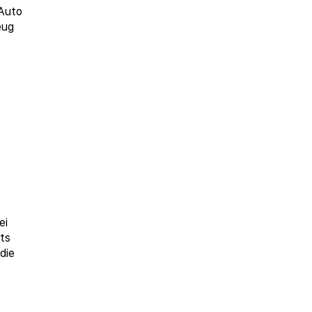
 Auto
eug
ei
ts
die