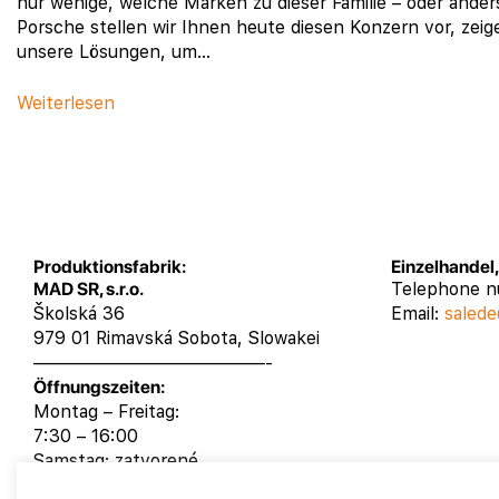
nur wenige, welche Marken zu dieser Familie – oder ande
Porsche stellen wir Ihnen heute diesen Konzern vor, ze
unsere Lösungen, um…
Weiterlesen
Produktionsfabrik:
Einzelhandel
MAD SR, s.r.o.
Telephone 
Školská 36
Email:
salede
979 01 Rimavská Sobota, Slowakei
—————————————-
Öffnungszeiten:
Montag – Freitag:
7:30 – 16:00
Samstag: zatvorené
Sontag: zatvorené