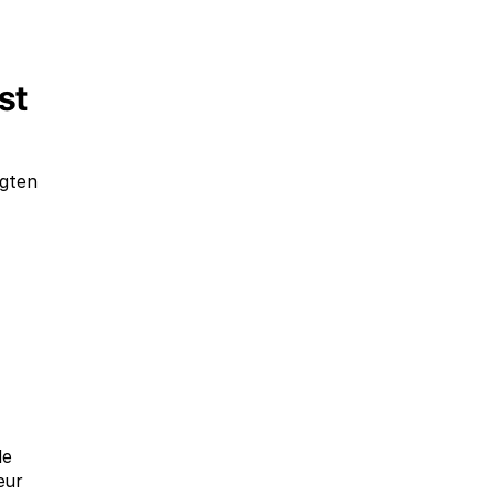
st
igten
le
eur