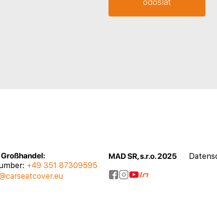
, Großhandel:
MAD SR, s.r.o. 2025
Datensc
number:
+49 351 87309595
@carseatcover.eu