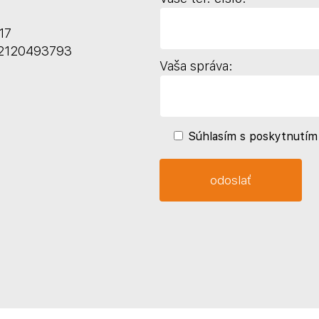
17
K2120493793
Vaša správa:
Súhlasím s poskytnutím 