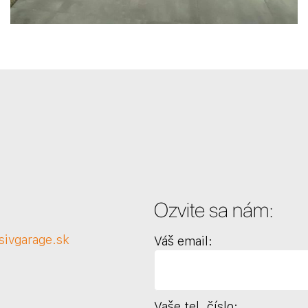
Ozvite sa nám:
sivgarage.sk
Váš email:
Vaše tel. číslo: