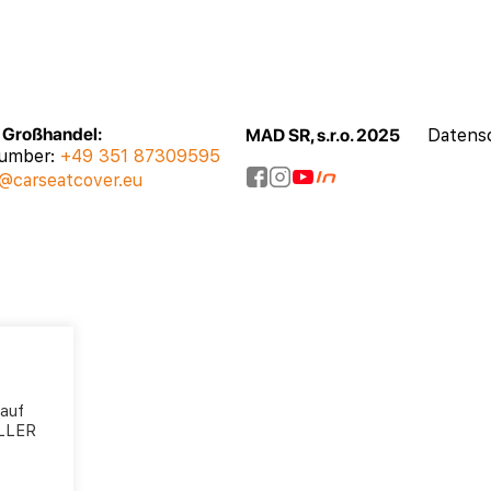
, Großhandel:
MAD SR, s.r.o. 2025
Datensc
number:
+49 351 87309595
@carseatcover.eu
 auf
ALLER