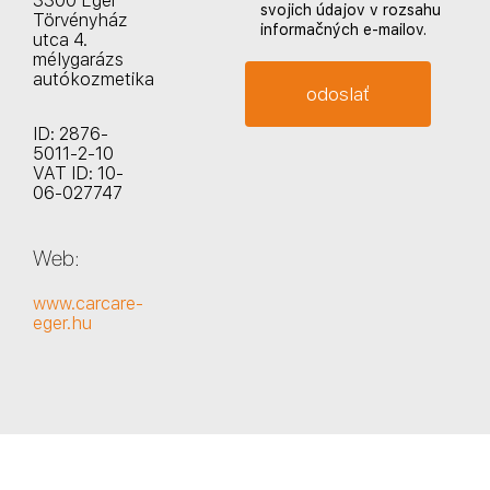
3300 Eger
svojich údajov v rozsahu
Törvényház
informačných e-mailov.
utca 4.
mélygarázs
autókozmetika
ID: 2876-
5011-2-10
VAT ID: 10-
06-027747
Web:
www.carcare-
eger.hu