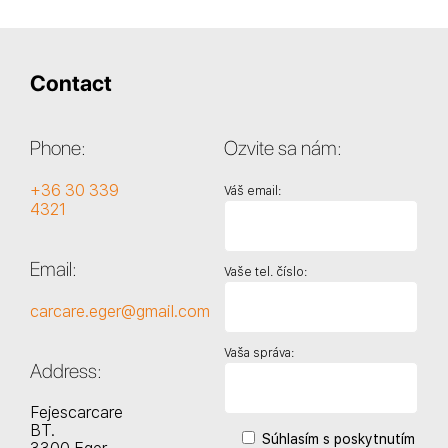
Contact
Phone:
Ozvite sa nám:
+36 30 339
Váš email:
4321
Email:
Vaše tel. číslo:
carcare.eger@gmail.com
Vaša správa:
Address:
Fejescarcare
BT.
Súhlasím s poskytnutím