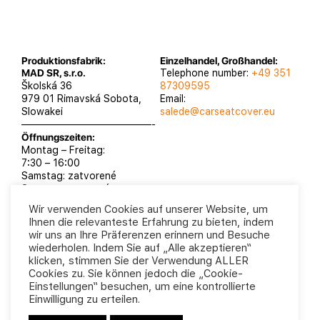
Produktionsfabrik:
Einzelhandel, Großhandel:
MAD SR, s.r.o.
Telephone number:
+49 351
Školská 36
87309595
979 01 Rimavská Sobota,
Email:
Slowakei
salede@carseatcover.eu
—————————————-
Öffnungszeiten:
Montag – Freitag:
7:30 – 16:00
Samstag: zatvorené
Sontag: zatvorené
Wir verwenden Cookies auf unserer Website, um
Ihnen die relevanteste Erfahrung zu bieten, indem
wir uns an Ihre Präferenzen erinnern und Besuche
wiederholen. Indem Sie auf „Alle akzeptieren“
MAD SR, s.r.o. 2025
Datenschutzrichtlinie
klicken, stimmen Sie der Verwendung ALLER
Geschäftsbedingungen
Cookies zu. Sie können jedoch die „Cookie-
Einstellungen“ besuchen, um eine kontrollierte
Einwilligung zu erteilen.