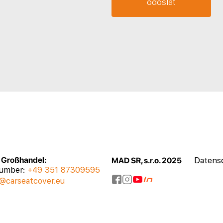
, Großhandel:
MAD SR, s.r.o. 2025
Datensc
number:
+49 351 87309595
@carseatcover.eu