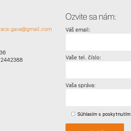
Ozvite sa nám:
race.gava@gmail.com
Váš email:
436
Vaše tel. číslo:
122442388
Vaša správa:
Súhlasím s poskytnutím 