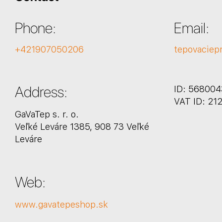
Phone:
Email:
+421907050206
tepovaciep
Address:
ID: 56800
VAT ID: 2
GaVaTep s. r. o.
Veľké Leváre 1385, 908 73 Veľké
Leváre
Web:
www.gavatepeshop.sk