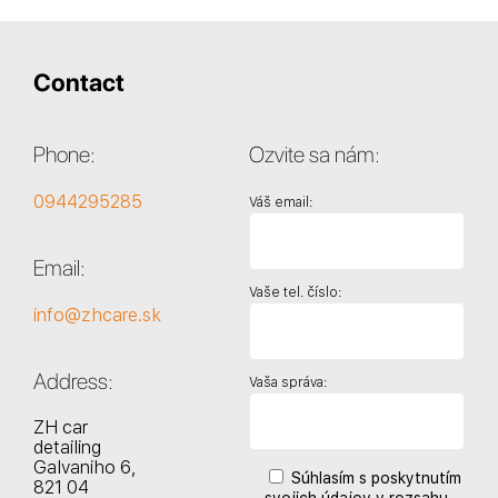
Contact
Phone:
Ozvite sa nám:
0944295285
Váš email:
Email:
Vaše tel. číslo:
info@zhcare.sk
Address:
Vaša správa:
ZH car
detailing
Galvaniho 6,
Súhlasím s poskytnutím
821 04