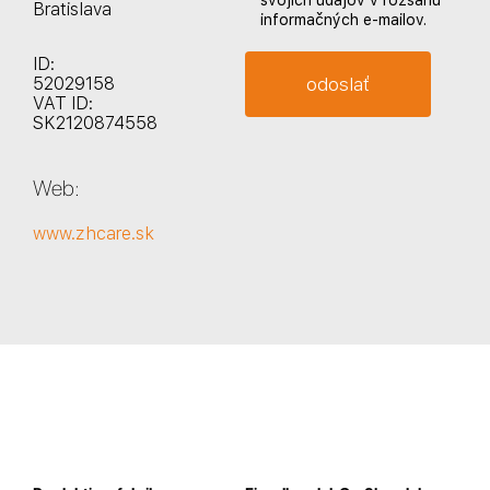
svojich údajov v rozsahu
Bratislava
informačných e-mailov.
ID:
52029158
VAT ID:
SK2120874558
Web:
www.zhcare.sk