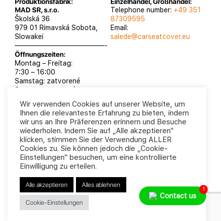
Produktionsfabrik:
Einzelhandel, Großhandel:
MAD SR, s.r.o.
Telephone number:
+49 351
Školská 36
87309595
979 01 Rimavská Sobota,
Email:
Slowakei
salede@carseatcover.eu
—————————————-
Öffnungszeiten:
Montag – Freitag:
7:30 – 16:00
Samstag: zatvorené
Sontag: zatvorené
Wir verwenden Cookies auf unserer Website, um
Ihnen die relevanteste Erfahrung zu bieten, indem
wir uns an Ihre Präferenzen erinnern und Besuche
wiederholen. Indem Sie auf „Alle akzeptieren“
MAD SR, s.r.o. 2025
Datenschutzrichtlinie
klicken, stimmen Sie der Verwendung ALLER
Geschäftsbedingungen
Cookies zu. Sie können jedoch die „Cookie-
Einstellungen“ besuchen, um eine kontrollierte
Einwilligung zu erteilen.
Alle akzeptieren
Alles ablehnen
1
Contact us
Cookie-Einstellungen