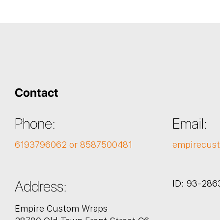
Contact
Phone:
Email:
6193796062 or 8587500481
empirecus
Address:
ID: 93-286
Empire Custom Wraps