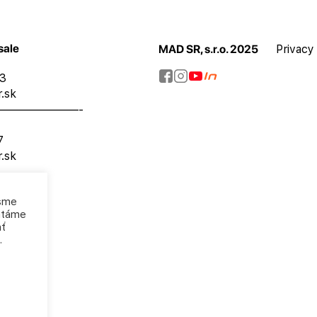
sale
MAD SR, s.r.o. 2025
Privacy
73
.sk
———————-
7
.sk
 sme
mätáme
ať
.