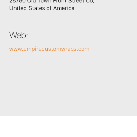
28780 Old Town Front Street C6,
United States of America
Web:
www.empirecustomwraps.com