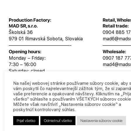
Production Factory:
Retail, Whole
MAD SR, s.r.o.
Retail trade:
Školská 36
0904 885 1
979 01 Rimavská Sobota, Slovakia
mad6@madsr
—————————————-
——————
Opening hours:
Wholesale:
Monday – Friday:
0907 187 77
7:30 – 16:00
mad4@madsr
Saturday: closed
Sunday: closed
Na našej webovej stránke používame súbory cookie, aby
vám poskytli čo najrelevantnejší zážitok tým, že si zapa
vaše preferencie a opakované návštevy. Kliknutím na „Prij
všetko“ súhlasíte s používaním VŠETKÝCH súborov cookie
Môžete však navštíviť „Nastavenia súborov cookie“ a
poskytnúť kontrolovaný súhlas.
Prijať všetko
Odmietnuť všetko
Nastavenia súborov cookie