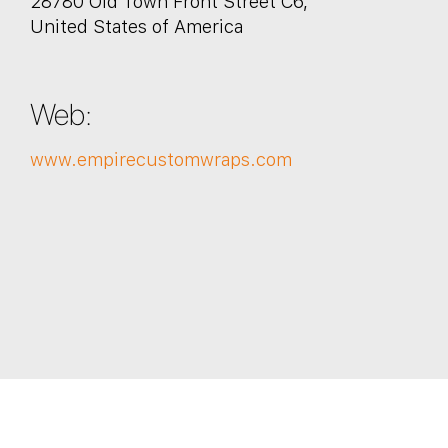
28780 Old Town Front Street C6,
United States of America
Web:
www.empirecustomwraps.com