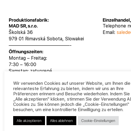
Produktionsfabrik:
Einzelhandel
MAD SR, s.r.o.
Telephone 
Školská 36
Email:
salede
979 01 Rimavská Sobota, Slowakei
—————————————-
Öffnungszeiten:
Montag – Freitag:
7:30 – 16:00
Samstag: zatvorené
Sontag: zatvorené
Wir verwenden Cookies auf unserer Website, um Ihnen die
relevanteste Erfahrung zu bieten, indem wir uns an Ihre
Präferenzen erinnern und Besuche wiederholen. Indem Sie
„Alle akzeptieren“ klicken, stimmen Sie der Verwendung 
Cookies zu. Sie können jedoch die „Cookie-Einstellungen“
besuchen, um eine kontrollierte Einwilligung zu erteilen.
Alle akzeptieren
Alles ablehnen
Cookie-Einstellungen