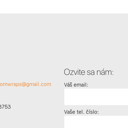
Ozvite sa nám:
tomwraps@gmail.com
Váš email:
3753
Vaše tel. číslo: