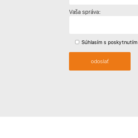
Vaša správa:
Súhlasím s poskytnutím 