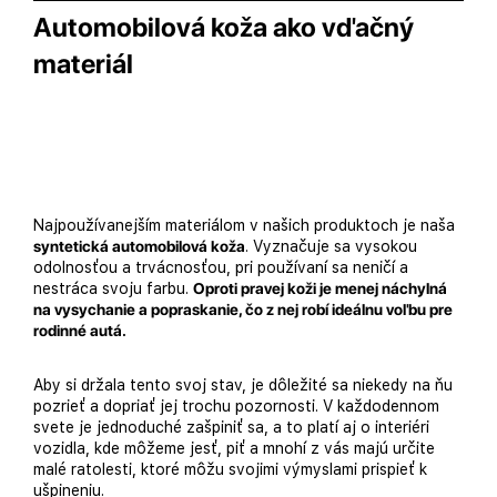
Automobilová koža ako vďačný
materiál
Najpoužívanejším materiálom v našich produktoch je naša
syntetická automobilová koža
. Vyznačuje sa vysokou
odolnosťou a trvácnosťou, pri používaní sa neničí a
nestráca svoju farbu.
Oproti pravej koži je menej náchylná
na vysychanie a popraskanie, čo z nej robí ideálnu voľbu pre
rodinné autá.
Aby si držala tento svoj stav, je dôležité sa niekedy na ňu
pozrieť a dopriať jej trochu pozornosti. V každodennom
svete je jednoduché zašpiniť sa, a to platí aj o interiéri
vozidla, kde môžeme jesť, piť a mnohí z vás majú určite
malé ratolesti, ktoré môžu svojimi výmyslami prispieť k
ušpineniu.