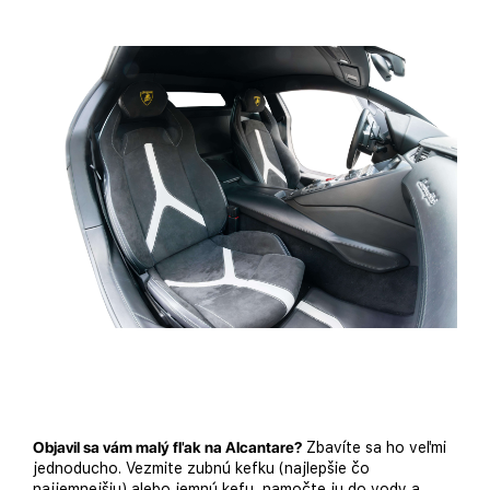
Objavil sa vám malý fľak na Alcantare?
Zbavíte sa ho veľmi
jednoducho. Vezmite zubnú kefku (najlepšie čo
najjemnejšiu) alebo jemnú kefu, namočte ju do vody a