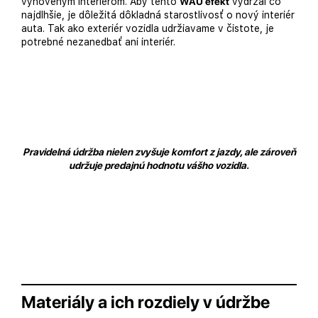
vynoveným interiérom. Aby tento
WAU efekt
vydržal čo
najdlhšie, je dôležitá dôkladná starostlivosť o nový interiér
auta. Tak ako exteriér vozidla udržiavame v čistote, je
potrebné nezanedbať ani interiér.
Pravidelná údržba nielen zvyšuje komfort z jazdy, ale zároveň
udržuje predajnú hodnotu vášho vozidla.
Materiály a ich rozdiely v údržbe