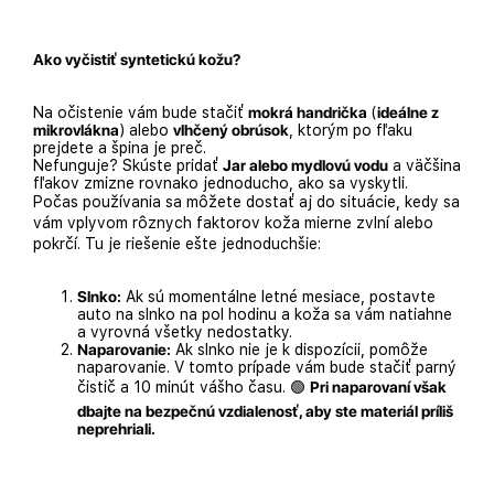
Ako vyčistiť syntetickú kožu?
Na očistenie vám bude stačiť
mokrá handrička
(
ideálne z
mikrovlákna
) alebo
vlhčený obrúsok
, ktorým po fľaku
prejdete a špina je preč.
Nefunguje? Skúste pridať
Jar alebo mydlovú vodu
a väčšina
fľakov zmizne rovnako jednoducho, ako sa vyskytli.
Počas používania sa môžete dostať aj do situácie, kedy sa
vám vplyvom rôznych faktorov koža mierne zvlní alebo
pokrčí. Tu je riešenie ešte jednoduchšie:
Slnko:
Ak sú momentálne letné mesiace, postavte
auto na slnko na pol hodinu a koža sa vám natiahne
a vyrovná všetky nedostatky.
Naparovanie:
Ak slnko nie je k dispozícii, pomôže
naparovanie. V tomto prípade vám bude stačiť parný
čistič a 10 minút vášho času. 🟢
Pri naparovaní však
dbajte na bezpečnú vzdialenosť, aby ste materiál príliš
neprehriali.