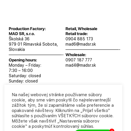
Production Factory:
Retail, Wholesale
MAD SR, s.r.o.
Retail trade:
Školská 36
0904 885 173
979 01 Rimavská Sobota,
mad6@madsr.sk
Slovakia
—————————————-
—————————————-
Wholesale:
Opening hours:
0907 187 777
Monday – Friday:
mad4@madsr.sk
7:30 – 16:00
Saturday: closed
Sunday: closed
Na našej webovej stránke používame súbory
cookie, aby sme vám poskytli čo najrelevantnejší
zážitok tým, že si zapamätáme vaše preferencie a
MAD SR, s.r.o. 2025
Privacy Policy
Business
opakované návštevy. Kliknutím na „Prijať všetko“
conditions
súhlasíte s používaním VŠETKÝCH súborov cookie.
Môžete však navštíviť „Nastavenia súborov
cookie“ a poskytnúť kontrolovaný súhlas.