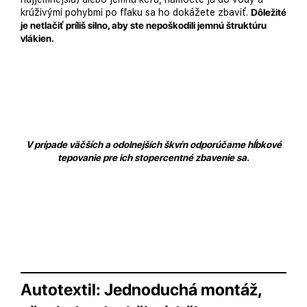
krúživými pohybmi po fľaku sa ho dokážete zbaviť.
Dôležité
je netlačiť príliš silno, aby ste nepoškodili jemnú štruktúru
vlákien.
V prípade väčších a odolnejších škvŕn odporúčame hĺbkové
tepovanie pre ich stopercentné zbavenie sa.
Autotextil: Jednoduchá montáž,