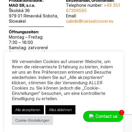
Produktionsfabrik:
Einzelhandel, Großhandel:
MAD SR, s.r.o.
Telephone number:
+49 351
Školská 36
87309595
979 01 Rimavská Sobota,
Email:
Slowakei
salede@carseatcover.eu
—————————————-
Öffnungszeiten:
Montag – Freitag:
7:30 – 16:00
Samstag: zatvorené
Sontag: zatvorené
Wir verwenden Cookies auf unserer Website, um
Ihnen die relevanteste Erfahrung zu bieten, indem
wir uns an Ihre Präferenzen erinnern und Besuche
wiederholen. Indem Sie auf „Alle akzeptieren“
MAD SR, s.r.o. 2025
Datenschutzrichtlinie
klicken, stimmen Sie der Verwendung ALLER
Geschäftsbedingungen
Cookies zu. Sie können jedoch die „Cookie-
Einstellungen“ besuchen, um eine kontrollierte
Einwilligung zu erteilen.
Alle akzeptieren
Alles ablehnen
1
Contact us
Cookie-Einstellungen