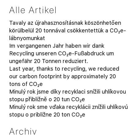
Alle Artikel
Tavaly az újrahasznosításnak köszönhetően
körülbelül 20 tonnával csökkentettük a CO₂e-
lábnyomunkat
Im vergangenen Jahr haben wir dank
Recycling unseren CO₂e-Fußabdruck um
ungefähr 20 Tonnen reduziert.
Last year, thanks to recycling, we reduced
our carbon footprint by approximately 20
tons of CO₂e
Minulý rok jsme díky recyklaci snížili uhlíkovou
stopu přibližně o 20 tun CO₂e
Minulý rok sme vďaka recyklácii znížili uhlíkovú
stopu o približne 20 ton CO₂e
Archiv