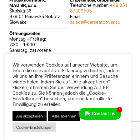
Produktionsfabrik:
Einzelhandel, Großhandel:
MAD SR, s.r.o.
Telephone number:
+49 351
Školská 36
87309595
979 01 Rimavská Sobota,
Email:
Slowakei
salede@carseatcover.eu
—————————————-
Öffnungszeiten:
Montag – Freitag:
7:30 – 16:00
Samstag: zatvorené
Sontag: zatvorené
Wir verwenden Cookies auf unserer Website, um
Ihnen die relevanteste Erfahrung zu bieten, indem
wir uns an Ihre Präferenzen erinnern und Besuche
wiederholen. Indem Sie auf „Alle akzeptieren“
MAD SR, s.r.o. 2025
Datenschutzrichtlinie
klicken, stimmen Sie der Verwendung ALLER
Geschäftsbedingungen
Cookies zu. Sie können jedoch die „Cookie-
Einstellungen“ besuchen, um eine kontrollierte
Einwilligung zu erteilen.
1
Contact us
Alle akzeptieren
Alles ablehnen
Cookie-Einstellungen